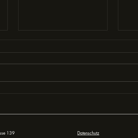
Worum
Achtsamkeit im Alltag
integrieren
asse 139
Datenschutz