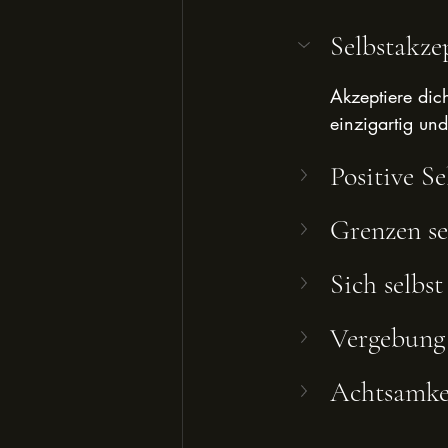
Selbstakze
Akzeptiere dic
einzigartig und
Positive S
Grenzen se
Sich selbs
Vergebung 
Achtsamke