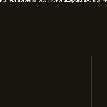
lbstliebe
#Lebensumbruch
#Selbstakzeptanz
#Achtsamkei