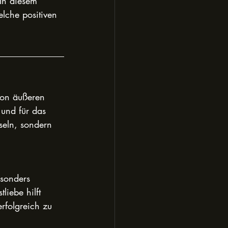
In diesem 
elche positiven 
von äußeren 
 und für das 
seln, sondern 
esonders 
liebe hilft 
rfolgreich zu 