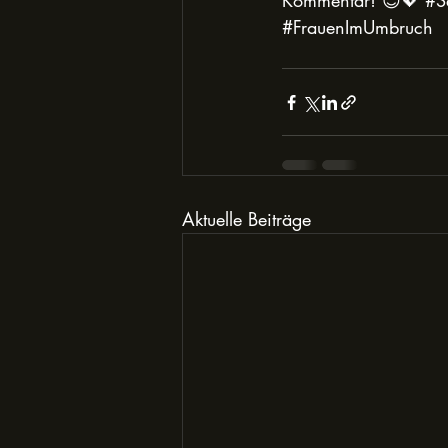
Kommentar! 😊💖 
#Se
#FrauenImUmbruch
Aktuelle Beiträge