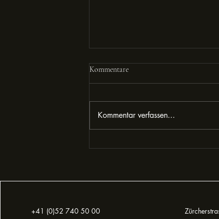
Kommentare
Kommentar verfassen...
Neid & Missgunst: Von der
Stutenbissigkeit zur vereinten
weiblichen Kraft
+41 (0)52 740 50 00
Zürcherstr