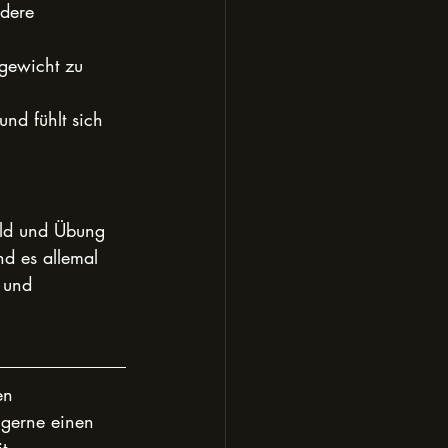
ndere 
hgewicht zu 
nd fühlt sich 
duld und Übung 
nd es allemal 
 und 
en 
 gerne einen 